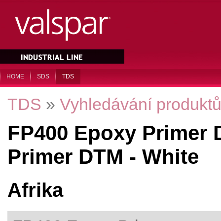
HOME
SDS
TDS
TDS
»
Vyhledávání produkt
FP400 Epoxy Primer 
Primer DTM - White
Afrika